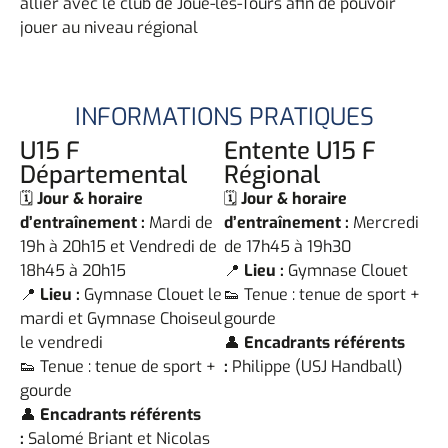
allier avec le club de Joué-lès-Tours afin de pouvoir
jouer au niveau régional
INFORMATIONS PRATIQUES
U15 F
Entente U15 F
Départemental
Régional
🗓️
Jour & horaire
🗓️
Jour & horaire
d’entraînement :
Mardi de
d’entraînement :
Mercredi
19h à 20h15 et Vendredi de
de 17h45 à 19h30
18h45 à 20h15
📍
Lieu :
Gymnase Clouet
📍
Lieu :
Gymnase Clouet le
👟 Tenue : tenue de sport +
mardi et Gymnase Choiseul
gourde
le vendredi
👤
Encadrants référents
👟 Tenue : tenue de sport +
:
Philippe (USJ Handball)
gourde
👤
Encadrants référents
:
Salomé Briant et Nicolas