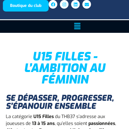
Boutique du club
U15 FILLES -
L’AMBITION AU
FÉMININ
SE DÉPASSER, PROGRESSER,
S’ÉPANOUIR ENSEMBLE
La catégorie
U15 Filles
du THB37 s’adresse aux
joueuses de
13 à 15 ans
, qu’elles soient
passionnées
,